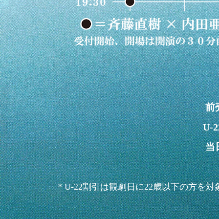
前
U-
当
＊U-22割引は観劇日に22歳以下の方