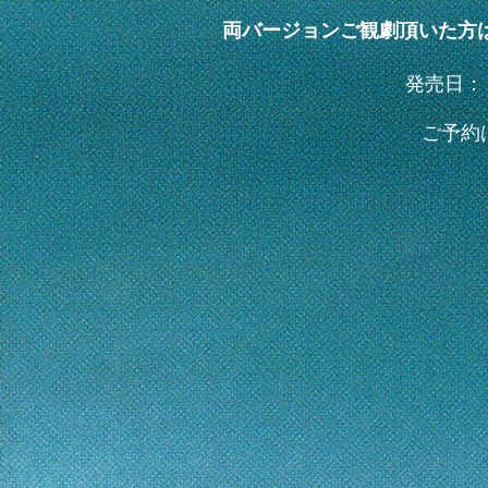
両バージョンご観劇頂いた方は
​発売日
​ご予